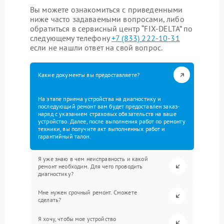
Вы можете ознакомиться с приведенными
ниже часто задаваемыми вопросами, либо
обратиться в сервисный центр “FIX-DELTA” по
следующему телефону
+7 (833) 222-10-31
если не нашли ответ на свой вопрос.
Какие документы вы предоставляете?
На этапе приема устройства на диагностику и
последующий ремонт вам будет предоставлен заказ-
наряд с указанием страховых обязательств на ваше
устройство. Далее, после выполнения работ по ремонту
техники, вы получите акт выполненных работ и
гарантийный талон.
Я уже знаю в чем неисправность и какой
ремонт необходим. Для чего проводить
диагностику?
Мне нужен срочный ремонт. Сможете
сделать?
Я хочу, чтобы мое устройство