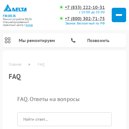
+7 (833) 222-10-31
с 10:00 до 20:00
FIX-DELTA
+7 (800) 302-71-75
Ремонт устройств DELTA
Специализированный
Звонок бесплатный по РФ
cервисный центр г.
Киров
Мы ремонтируем
Позвонить
Главная
FAQ
FAQ
Ремонт водонагревателей DELTA
Ремонт инвалидных колясок DELTA
FAQ. Ответы на вопросы