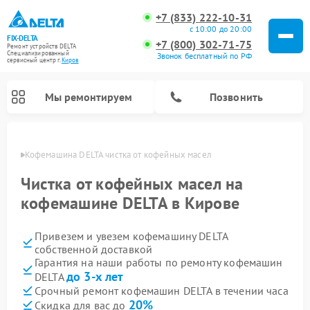
+7 (833) 222-10-31
с 10:00 до 20:00
FIX-DELTA
+7 (800) 302-71-75
Ремонт устройств DELTA
Специализированный
Звонок бесплатный по РФ
cервисный центр г.
Киров
Мы ремонтируем
Позвонить
ирове
Кофемашина DELTA чистка от кофейных масел
Чистка от кофейных масел на
кофемашине DELTA в Кирове
Ремонт водонагревателей DELTA
Ремонт инвалидных колясок DELTA
Привезем и увезем кофемашину DELTA
собственной доставкой
Гарантия на наши работы по ремонту кофемашин
до 3-х лет
DELTA
Срочный ремонт кофемашин DELTA в течении часа
20%
Скидка для вас до