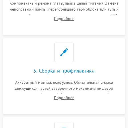
Компонентный ремонт платы, пайка цепей питания. Замена
неисправной помпы, перегоревшего термоблока или тупых
жерновов. Установка новых силиконовых уплотнителей (O-
Подробнее
ring) и тефлоновых трубок для надежного устранения
протечек.
5. Сборка и профилактика
Аккуратный монтаж всех узлов. Обязательная смазка
движущихся частей заварочного механизма пищевой
силиконовой смазкой. Проведение программной
Подробнее
декальцинации и очистки системы от кофейных масел.
Надежная фиксация всех соединений.