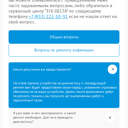
Вы можете ознакомиться с приведенными ниже
часто задаваемыми вопросами, либо обратиться в
сервисный центр “FIX-DELTA” по следующему
телефону
+7 (833) 222-10-31
если не нашли ответ на
свой вопрос.
Общие вопросы
Вопросы по ремонту кофемашин
Какие документы вы предоставляете?
На этапе приема устройства на диагностику и последующий
ремонт вам будет предоставлен заказ-наряд с указанием страховых
обязательств на ваше устройство. Далее, после выполнения работ
по ремонту техники, вы получите акт выполненных работ и
гарантийный талон.
Я уже знаю в чем неисправность и какой
ремонт необходим. Для чего проводить
диагностику?