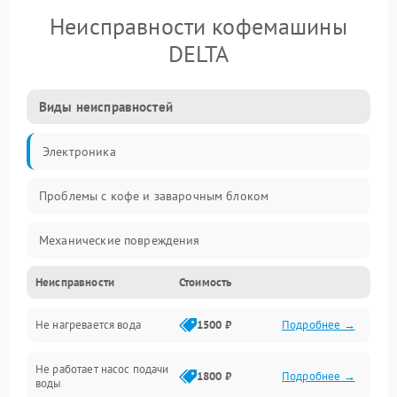
Неисправности кофемашины
DELTA
Виды неисправностей
Электроника
Проблемы с кофе и заварочным блоком
Механические повреждения
Неисправности
Стоимость
Прочие неисправности
Не нагревается вода
1500 ₽
Подробнее →
Включение и работа
Не работает насос подачи
Проблемы с водой
1800 ₽
Подробнее →
воды