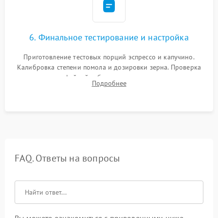
6. Финальное тестирование и настройка
Приготовление тестовых порций эспрессо и капучино.
Калибровка степени помола и дозировки зерна. Проверка
плотности кофейной таблетки, температуры напитка и
Подробнее
качества молочной пены. Контроль отсутствия посторонних
шумов и протечек.
FAQ. Ответы на вопросы