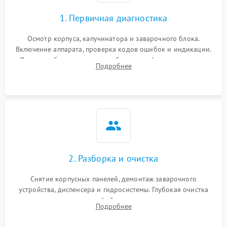
1. Первичная диагностика
Осмотр корпуса, капучинатора и заварочного блока.
Включение аппарата, проверка кодов ошибок и индикации.
Оценка работы помпы, термоблока и кофемолки на слух.
Подробнее
Измерение температуры и давления воды для выявления
локализации поломки.
2. Разборка и очистка
Снятие корпусных панелей, демонтаж заварочного
устройства, диспенсера и гидросистемы. Глубокая очистка
внутренних узлов от кофейных масел, жмыха и накипи.
Подробнее
Промывка дренажных каналов и фильтров с использованием
специализированной химии.