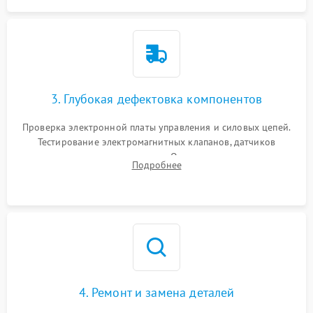
3. Глубокая дефектовка компонентов
Проверка электронной платы управления и силовых цепей.
Тестирование электромагнитных клапанов, датчиков
температуры и расходомера. Оценка степени износа
Подробнее
жерновов кофемолки, уплотнительных колец гидросистемы
и шестерней редуктора.
4. Ремонт и замена деталей