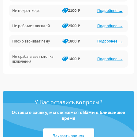
Проблемы с капучинатором и паром
Не подает кофе
2100 ₽
Подробнее →
Управление и электроника
Не работает дисплей
2500 ₽
Подробнее →
Программное обеспечение
Плохо взбивает пену
1800 ₽
Подробнее →
Не срабатывает кнопка
1400 ₽
Подробнее →
включения
Запах гари при работе
1800 ₽
Подробнее →
Постоянные сбои в работе
1500 ₽
Подробнее →
У Вас остались вопросы?
Оставьте заявку, мы свяжемся с Вами в ближайшее
время
Заказать звонок