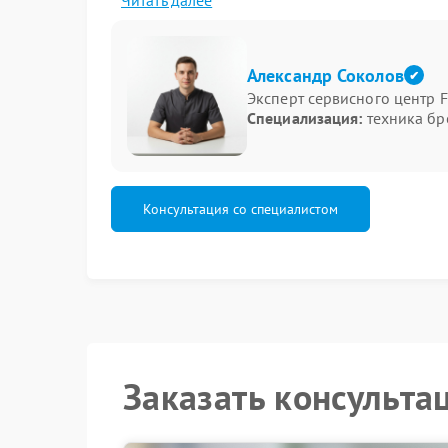
Читать далее
Неисправность проявляется по-разному, но ес
сброс параметров после выключения;
Александр Соколов
игнорирование новых настроек;
Эксперт сервисного центр F
самопроизвольное изменение режимов;
Специализация:
техника бр
нестабильная работа панели управления.
Такие сбои могут быть связаны как с электрон
Подход к устранению
Консультация со специалистом
Качественный сервис Delta предполагает поэта
текущий сбой, но и обеспечить стабильность 
действия:
оценка состояния платы управления;
контроль цепей питания;
исключение программных ошибок;
Заказать консульта
настройка корректного сохранения п
Такой подход позволяет вернуть устройству ст
Опытные мастера FIX-DELTA работают с учетом