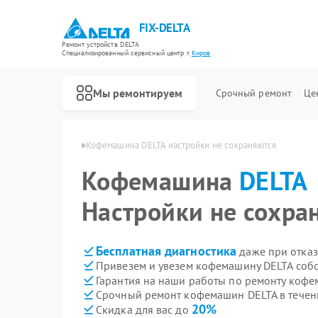
FIX-DELTA
Ремонт устройств DELTA
Специализированный cервисный центр г.
Киров
Мы ремонтируем
Срочный ремонт
Це
шин DELTA в Кирове
Кофемашина DELTA настройки не сохраняются
Кофемашина
DELTA
Ремонт водонагревателей DELTA
Ремонт инвалидных колясок DELTA
Настройки не сохра
Бесплатная диагностика
даже при отказ
Привезем и увезем кофемашину DELTA соб
Гарантия на наши работы по ремонту коф
Срочный ремонт кофемашин DELTA в течен
20%
Скидка для вас до