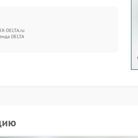
ть ряд характерных признаков:
IX-DELTA.ru
енда DELTA
икой, так и с внутренними соединениями.
пную работу с техникой. Важно не только устранить
в дальнейшем. В процессе применяются следующие
цию
араметров.
абильность без повторных сбоев.
 особенностей каждой модели. Это позволяет точно