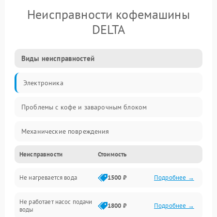
Неисправности кофемашины
DELTA
Виды неисправностей
Электроника
Проблемы с кофе и заварочным блоком
Механические повреждения
Неисправности
Стоимость
Прочие неисправности
Не нагревается вода
1500 ₽
Подробнее →
Включение и работа
Не работает насос подачи
Проблемы с водой
1800 ₽
Подробнее →
воды