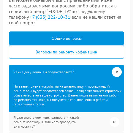
Вы можете ознакомиться с приведенными ниже
часто задаваемыми вопросами, либо обратиться в
сервисный центр “FIX-DELTA” по следующему
телефону
+7 (833) 222-10-31
если не нашли ответ на
свой вопрос.
Общие вопросы
Вопросы по ремонту кофемашин
Какие документы вы предоставляете?
На этапе приема устройства на диагностику и последующий
ремонт вам будет предоставлен заказ-наряд с указанием страховых
обязательств на ваше устройство. Далее, после выполнения работ
по ремонту техники, вы получите акт выполненных работ и
гарантийный талон.
Я уже знаю в чем неисправность и какой
ремонт необходим. Для чего проводить
диагностику?