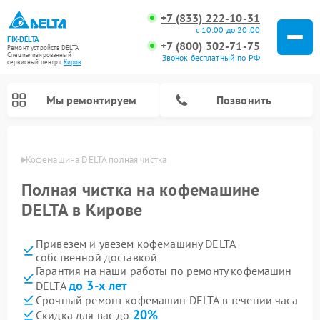
+7 (833) 222-10-31
с 10:00 до 20:00
FIX-DELTA
+7 (800) 302-71-75
Ремонт устройств DELTA
Специализированный
Звонок бесплатный по РФ
cервисный центр г.
Киров
Мы ремонтируем
Позвонить
ирове
Кофемашина DELTA полная чистка
Полная чистка на кофемашине
DELTA в Кирове
Ремонт водонагревателей DELTA
Ремонт инвалидных колясок DELTA
Привезем и увезем кофемашину DELTA
собственной доставкой
Гарантия на наши работы по ремонту кофемашин
до 3-х лет
DELTA
Срочный ремонт кофемашин DELTA в течении часа
20%
Скидка для вас до