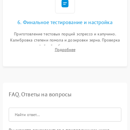
6. Финальное тестирование и настройка
Приготовление тестовых порций эспрессо и капучино.
Калибровка степени помола и дозировки зерна. Проверка
плотности кофейной таблетки, температуры напитка и
Подробнее
качества молочной пены. Контроль отсутствия посторонних
шумов и протечек.
FAQ. Ответы на вопросы