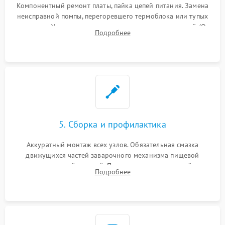
Компонентный ремонт платы, пайка цепей питания. Замена
неисправной помпы, перегоревшего термоблока или тупых
жерновов. Установка новых силиконовых уплотнителей (O-
Подробнее
ring) и тефлоновых трубок для надежного устранения
протечек.
5. Сборка и профилактика
Аккуратный монтаж всех узлов. Обязательная смазка
движущихся частей заварочного механизма пищевой
силиконовой смазкой. Проведение программной
Подробнее
декальцинации и очистки системы от кофейных масел.
Надежная фиксация всех соединений.