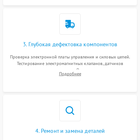
3. Глубокая дефектовка компонентов
Проверка электронной платы управления и силовых цепей.
Тестирование электромагнитных клапанов, датчиков
температуры и расходомера. Оценка степени износа
Подробнее
жерновов кофемолки, уплотнительных колец гидросистемы
и шестерней редуктора.
4. Ремонт и замена деталей