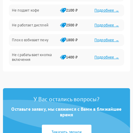
Проблемы с капучинатором и паром
Не подает кофе
2100 ₽
Подробнее →
Управление и электроника
Не работает дисплей
2500 ₽
Подробнее →
Программное обеспечение
Плохо взбивает пену
1800 ₽
Подробнее →
Не срабатывает кнопка
1400 ₽
Подробнее →
включения
Запах гари при работе
1800 ₽
Подробнее →
Постоянные сбои в работе
1500 ₽
Подробнее →
У Вас остались вопросы?
Оставьте заявку, мы свяжемся с Вами в ближайшее
время
Заказать звонок