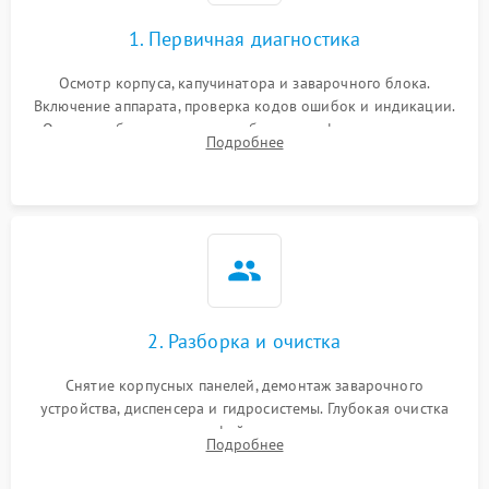
1. Первичная диагностика
Осмотр корпуса, капучинатора и заварочного блока.
Включение аппарата, проверка кодов ошибок и индикации.
Оценка работы помпы, термоблока и кофемолки на слух.
Подробнее
Измерение температуры и давления воды для выявления
локализации поломки.
2. Разборка и очистка
Снятие корпусных панелей, демонтаж заварочного
устройства, диспенсера и гидросистемы. Глубокая очистка
внутренних узлов от кофейных масел, жмыха и накипи.
Подробнее
Промывка дренажных каналов и фильтров с использованием
специализированной химии.