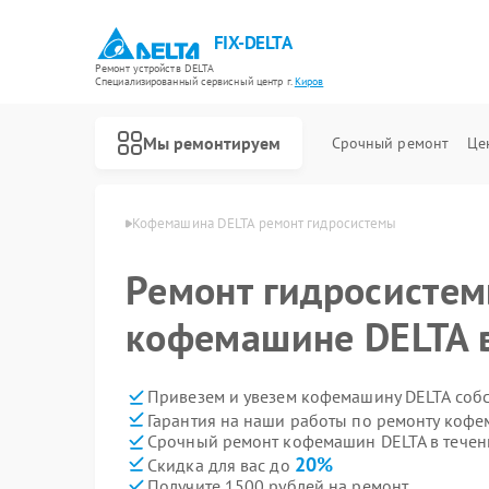
FIX-DELTA
Ремонт устройств DELTA
Специализированный cервисный центр г.
Киров
Мы ремонтируем
Срочный ремонт
Це
шин DELTA в Кирове
Кофемашина DELTA ремонт гидросистемы
Ремонт гидросистем
Ремонт водонагревателей DELTA
Ремонт инвалидных колясок DELTA
кофемашине DELTA 
Привезем и увезем кофемашину DELTA соб
Гарантия на наши работы по ремонту коф
Срочный ремонт кофемашин DELTA в течен
20%
Скидка для вас до
Получите 1500 рублей на ремонт