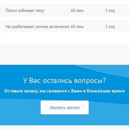
Плохо взбивает пену
60 мин
1 год
Не срабатывает кнопка включения
60 мин
1 год
Запах гари при работе
60 мин
1 год
Постоянные сбои в работе
60 мин
1 год
У Вас остались вопросы?
Оставьте заявку, мы свяжемся с Вами в ближайшее время
Заказать звонок