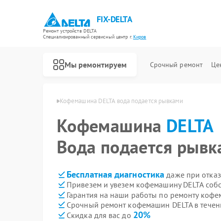
FIX-DELTA
Ремонт устройств DELTA
Специализированный cервисный центр г.
Киров
Мы ремонтируем
Срочный ремонт
Це
шин DELTA в Кирове
Кофемашина DELTA вода подается рывками
Кофемашина
DELTA
Ремонт водонагревателей DELTA
Ремонт инвалидных колясок DELTA
Вода подается рыв
Бесплатная диагностика
даже при отказ
Привезем и увезем кофемашину DELTA соб
Гарантия на наши работы по ремонту коф
Срочный ремонт кофемашин DELTA в течен
20%
Скидка для вас до