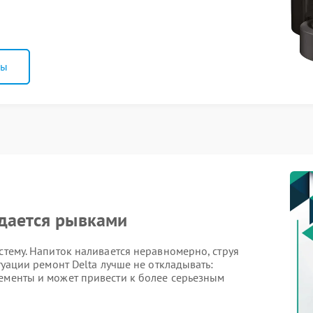
ны
одается рывками
стему. Напиток наливается неравномерно, струя
туации ремонт Delta лучше не откладывать:
лементы и может привести к более серьезным