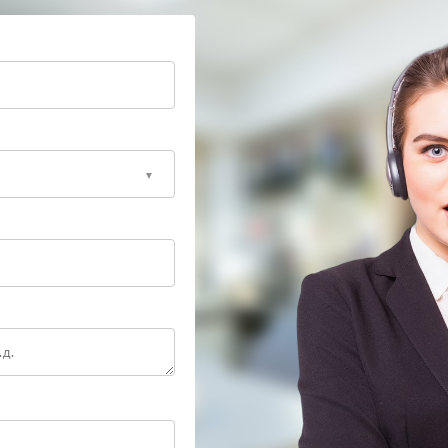
амену изношенных деталей и настройку подачи воды.
емашины Delta и сохранить качество приготовления