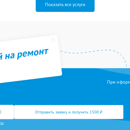
Показать все услуги
й на ремонт
При оформл
Отправить заявку и получить 1500 ₽
сти