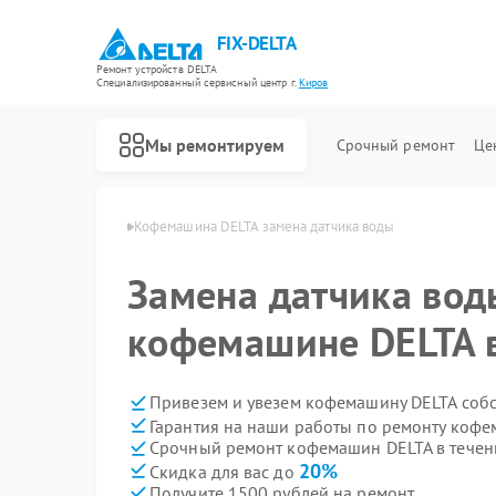
FIX-DELTA
Ремонт устройств DELTA
Специализированный cервисный центр г.
Киров
Мы ремонтируем
Срочный ремонт
Це
шин DELTA в Кирове
Кофемашина DELTA замена датчика воды
Замена датчика вод
Ремонт водонагревателей DELTA
Ремонт инвалидных колясок DELTA
кофемашине DELTA 
Привезем и увезем кофемашину DELTA соб
Гарантия на наши работы по ремонту коф
Срочный ремонт кофемашин DELTA в течен
20%
Скидка для вас до
Получите 1500 рублей на ремонт