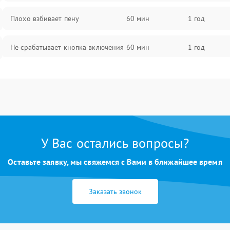
Плохо взбивает пену
60 мин
1 год
Не срабатывает кнопка включения
60 мин
1 год
Запах гари при работе
60 мин
1 год
Постоянные сбои в работе
60 мин
1 год
У Вас остались вопросы?
Оставьте заявку, мы свяжемся с Вами в ближайшее время
Заказать звонок