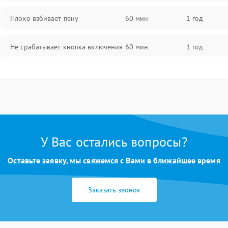
Плохо взбивает пену
60 мин
1 год
Не срабатывает кнопка включения
60 мин
1 год
Запах гари при работе
60 мин
1 год
Постоянные сбои в работе
60 мин
1 год
У Вас остались вопросы?
Оставьте заявку, мы свяжемся с Вами в ближайшее время
Заказать звонок