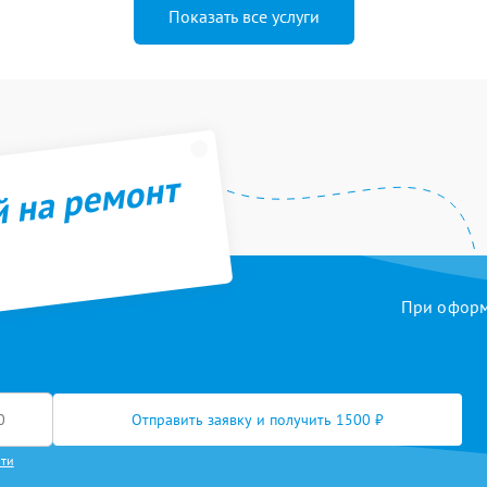
Показать все услуги
й на ремонт
При оформл
Отправить заявку и получить 1500 ₽
сти