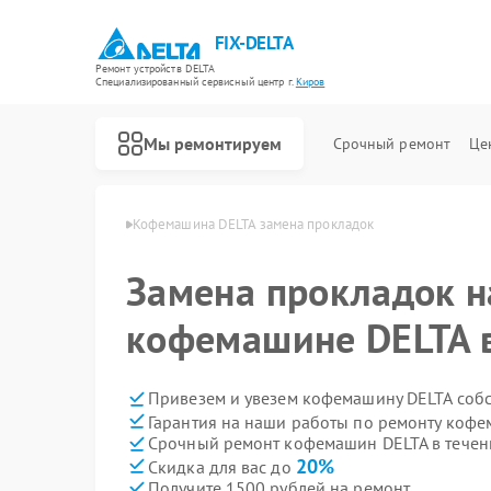
FIX-DELTA
Ремонт устройств DELTA
Специализированный cервисный центр г.
Киров
Мы ремонтируем
Срочный ремонт
Це
шин DELTA в Кирове
Кофемашина DELTA замена прокладок
Замена прокладок н
Ремонт водонагревателей DELTA
Ремонт инвалидных колясок DELTA
кофемашине DELTA 
Привезем и увезем кофемашину DELTA соб
Гарантия на наши работы по ремонту коф
Срочный ремонт кофемашин DELTA в течен
20%
Скидка для вас до
Получите 1500 рублей на ремонт