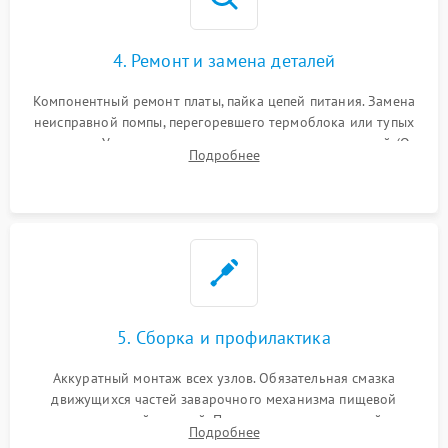
4. Ремонт и замена деталей
Компонентный ремонт платы, пайка цепей питания. Замена
неисправной помпы, перегоревшего термоблока или тупых
жерновов. Установка новых силиконовых уплотнителей (O-
Подробнее
ring) и тефлоновых трубок для надежного устранения
протечек.
5. Сборка и профилактика
Аккуратный монтаж всех узлов. Обязательная смазка
движущихся частей заварочного механизма пищевой
силиконовой смазкой. Проведение программной
Подробнее
декальцинации и очистки системы от кофейных масел.