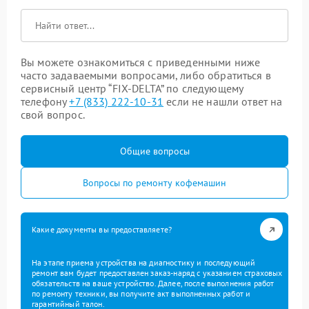
Вы можете ознакомиться с приведенными ниже
часто задаваемыми вопросами, либо обратиться в
сервисный центр “FIX-DELTA” по следующему
телефону
+7 (833) 222-10-31
если не нашли ответ на
свой вопрос.
Общие вопросы
Вопросы по ремонту кофемашин
Какие документы вы предоставляете?
На этапе приема устройства на диагностику и последующий
ремонт вам будет предоставлен заказ-наряд с указанием страховых
обязательств на ваше устройство. Далее, после выполнения работ
по ремонту техники, вы получите акт выполненных работ и
гарантийный талон.