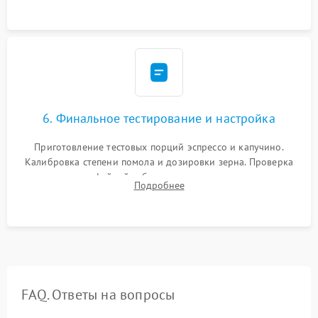
Надежная фиксация всех соединений.
6. Финальное тестирование и настройка
Приготовление тестовых порций эспрессо и капучино.
Калибровка степени помола и дозировки зерна. Проверка
плотности кофейной таблетки, температуры напитка и
Подробнее
качества молочной пены. Контроль отсутствия посторонних
шумов и протечек.
FAQ. Ответы на вопросы