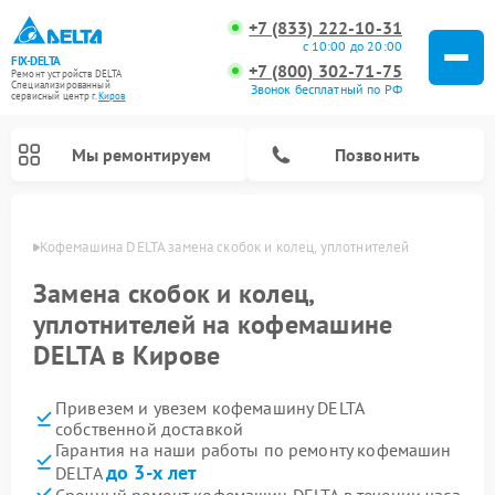
+7 (833) 222-10-31
с 10:00 до 20:00
FIX-DELTA
+7 (800) 302-71-75
Ремонт устройств DELTA
Специализированный
Звонок бесплатный по РФ
cервисный центр г.
Киров
Мы ремонтируем
Позвонить
ирове
Кофемашина DELTA замена скобок и колец, уплотнителей
Замена скобок и колец,
уплотнителей на кофемашине
Ремонт водонагревателей DELTA
Ремонт инвалидных колясок DELTA
DELTA в Кирове
Привезем и увезем кофемашину DELTA
собственной доставкой
Гарантия на наши работы по ремонту кофемашин
до 3-х лет
DELTA
Срочный ремонт кофемашин DELTA в течении часа