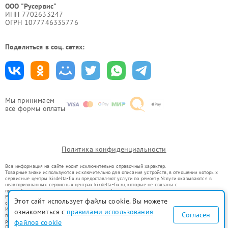
ООО "Русервис"
ИНН 7702633247
ОГРН 1077746335776
Поделиться в соц. сетях:
Мы принимаем
все формы оплаты
Политика конфиденциальности
Вся информация на сайте носит исключительно справочный характер.
Товарные знаки используются исключительно для описания устройств, в отношении которых
сервисные центры kir.delta-fix.ru предоставляют услуги по ремонту. Услуги оказываются в
неавторизованных сервисных центрах kir.delta-fix.ru, которые не связаны с
правообладателями товарных знаков или их официальными представителями.
Ремонт осуществляется для устройств, уже введенных в гражданский оборот в соответствии
Этот сайт использует файлы cookie. Вы можете
со статьей 1487 ГК РФ.
Использование товарных знаков не преследует цели индивидуализации услуг или введения
ознакомиться с
правилами использования
Согласен
потребителей в заблуждение, а служит для информирования о предоставляемых услугах по
ремонту техники указанных брендов.
файлов cookie
Представленная на сайте информация не является публичной офертой, определяемой