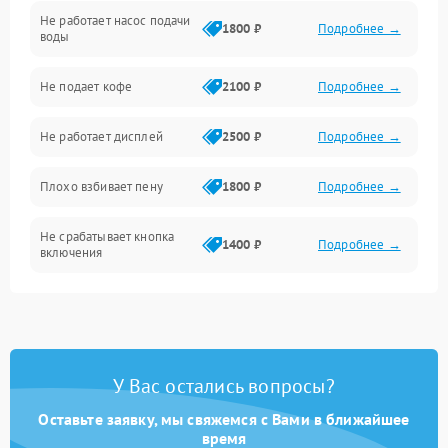
Не работает насос подачи
Проблемы с водой
1800 ₽
Подробнее →
воды
Проблемы с капучинатором и паром
Не подает кофе
2100 ₽
Подробнее →
Управление и электроника
Не работает дисплей
2500 ₽
Подробнее →
Программное обеспечение
Плохо взбивает пену
1800 ₽
Подробнее →
Не срабатывает кнопка
1400 ₽
Подробнее →
включения
Запах гари при работе
1800 ₽
Подробнее →
Постоянные сбои в работе
1500 ₽
Подробнее →
У Вас остались вопросы?
Оставьте заявку, мы свяжемся с Вами в ближайшее
время