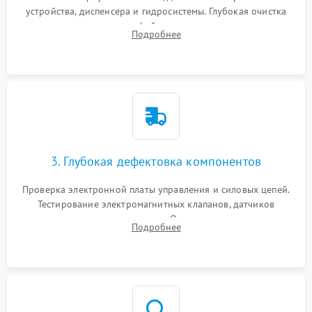
устройства, диспенсера и гидросистемы. Глубокая очистка
внутренних узлов от кофейных масел, жмыха и накипи.
Подробнее
Промывка дренажных каналов и фильтров с использованием
специализированной химии.
3. Глубокая дефектовка компонентов
Проверка электронной платы управления и силовых цепей.
Тестирование электромагнитных клапанов, датчиков
температуры и расходомера. Оценка степени износа
Подробнее
жерновов кофемолки, уплотнительных колец гидросистемы
и шестерней редуктора.