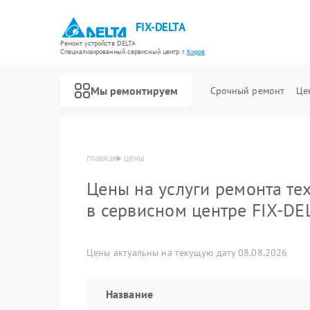
FIX-DELTA
Ремонт устройств DELTA
Специализированный cервисный центр г.
Киров
Мы ремонтируем
Срочный ремонт
Це
главная
цены
Цены на услуги ремонта те
в сервисном центре FIX-DE
Ремонт водонагревателей DELTA
Ремонт инвалидных колясок DELTA
Цены актуальны на текущую дату 08.08.2026
Название