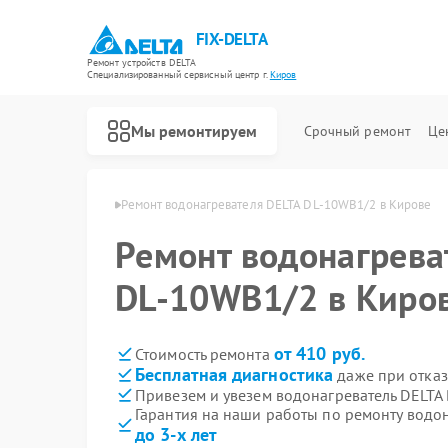
FIX-DELTA
Ремонт устройств DELTA
Специализированный cервисный центр г.
Киров
Мы ремонтируем
Срочный ремонт
Це
лей DELTA в Кирове
Ремонт водонагревателя DELTA DL-10WB1/2 в Кирове
Ремонт водонагрева
Ремонт инвалидных колясок DELTA
DL-10WB1/2 в Киро
от 410 руб.
Стоимость ремонта
Бесплатная диагностика
даже при отказ
Привезем и увезем водонагреватель DELTA
Гарантия на наши работы по ремонту водо
до 3-х лет