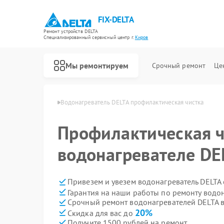
FIX-DELTA
Ремонт устройств DELTA
Специализированный cервисный центр г.
Киров
Мы ремонтируем
Срочный ремонт
Це
лей DELTA в Кирове
Водонагреватель DELTA профилактическая чистка
Профилактическая ч
Ремонт инвалидных колясок DELTA
водонагревателе DE
Привезем и увезем водонагреватель DELTA
Гарантия на наши работы по ремонту водо
Срочный ремонт водонагревателей DELTA в
20%
Скидка для вас до
Получите 1500 рублей на ремонт